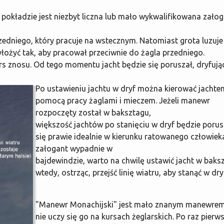
pokładzie jest niezbyt liczna lub mało wykwalifikowana załog
zedniego, który pracuje na wstecznym. Natomiast grota luzuje
yłożyć tak, aby pracował przeciwnie do żagla przedniego.
 znosu. Od tego momentu jacht będzie się poruszał, dryfują
Po ustawieniu jachtu w dryf można kierować jachte
pomocą pracy żaglami i mieczem. Jeżeli manewr
rozpoczęty został w baksztagu,
większość jachtów po stanięciu w dryf będzie poru
się prawie idealnie w kierunku ratowanego człowiek
załogant wypadnie w
bajdewindzie, warto na chwilę ustawić jacht w baksz
wtedy, ostrząc, przejść linię wiatru, aby stanąć w dryf
"Manewr Monachijski" jest mało znanym manewrem
nie uczy się go na kursach żeglarskich. Po raz pierw