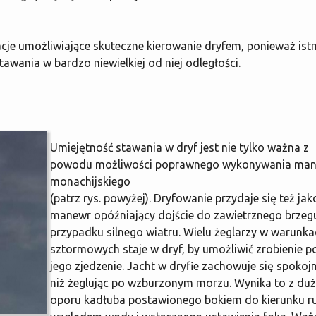
je umożliwiające skuteczne kierowanie dryfem, ponieważ istn
wania w bardzo niewielkiej od niej odległości.
Umiejętność stawania w dryf jest nie tylko ważna z
powodu możliwości poprawnego wykonywania ma
monachijskiego
(patrz rys. powyżej). Dryfowanie przydaje się też jak
manewr opóźniający dojście do zawietrznego brzeg
przypadku silnego wiatru. Wielu żeglarzy w warunka
sztormowych staje w dryf, by umożliwić zrobienie po
jego zjedzenie. Jacht w dryfie zachowuje się spokojn
niż żeglując po wzburzonym morzu. Wynika to z du
oporu kadłuba postawionego bokiem do kierunku r