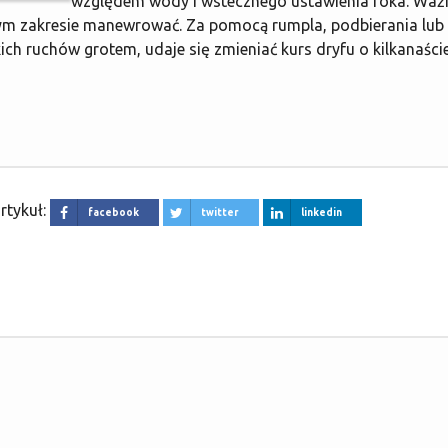
względem wody i wstecznego ustawienia foka. Ważn
onym zakresie manewrować. Za pomocą rumpla, podbierania lub
ich ruchów grotem, udaje się zmieniać kurs dryfu o kilkanaści
rtykuł:
facebook
twitter
linkedin