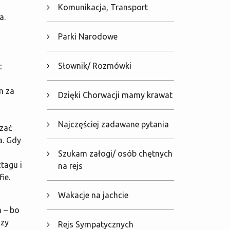
Komunikacja, Transport
a.
Parki Narodowe
Słownik/ Rozmówki
c
m za
Dzięki Chorwacji mamy krawat
Najczęściej zadawane pytania
szać
a. Gdy
Szukam załogi/ osób chętnych
tagu i
na rejs
ie.
Wakacje na jachcie
 – bo
szy
Rejs Sympatycznych