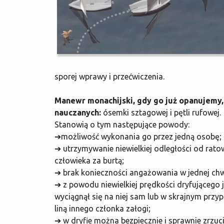
sporej wprawy i przećwiczenia.
Manewr monachijski, gdy go już opanujemy, 
nauczanych:
ósemki sztagowej i pętli rufowej.
Stanowią o tym następujące powody:
➔możliwość wykonania go przez jedną osobę;
➔ utrzymywanie niewielkiej odległości od rat
człowieka za burtą;
➔ brak konieczności angażowania w jednej ch
➔ z powodu niewielkiej prędkości dryfującego 
wyciągnął się na niej sam lub w skrajnym przy
liną innego członka załogi;
➔ w dryfie można bezpiecznie i sprawnie zrzuci