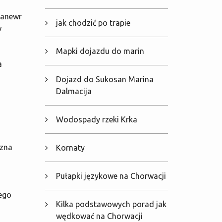
Manewr
jak chodzić po trapie
w
Mapki dojazdu do marin
a
Dojazd do Sukosan Marina
Dalmacija
Wodospady rzeki Krka
czna
Kornaty
Pułapki językowe na Chorwacji
nego
Kilka podstawowych porad jak
wędkować na Chorwacji