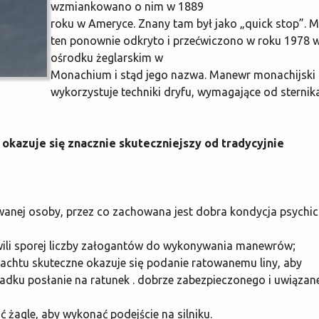
wzmiankowano o nim w 1889
roku w Ameryce. Znany tam był jako „quick stop”. 
ten ponownie odkryto i przećwiczono w roku 1978 
ośrodku żeglarskim w
Monachium i stąd jego nazwa. Manewr monachijski
wykorzystuje techniki dryfu, wymagające od sternik
okazuje się znacznie skuteczniejszy od tradycyjnie
owanej osoby, przez co zachowana jest dobra kondycja psychi
wili sporej liczby załogantów do wykonywania manewrów;
jachtu skuteczne okazuje się podanie ratowanemu liny, aby
padku posłanie na ratunek . dobrze zabezpieczonego i uwiąza
ć żagle, aby wykonać podejście na silniku.