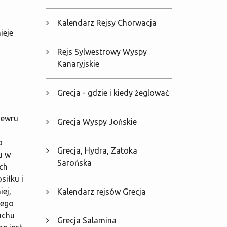
Kalendarz Rejsy Chorwacja
ieje
Rejs Sylwestrowy Wyspy
Kanaryjskie
Grecja - gdzie i kiedy żeglować
newru
Grecja Wyspy Jońskie
o
Grecja, Hydra, Zatoka
u w
Sarońska
ch
siłku i
iej,
Kalendarz rejsów Grecja
żego
uchu
Grecja Salamina