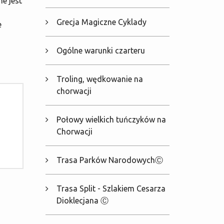
e jest
Grecja Magiczne Cyklady
e
Ogólne warunki czarteru
Troling, wędkowanie na
chorwacji
Połowy wielkich tuńczyków na
Chorwacji
Trasa Parków NarodowychⒸ
Trasa Split - Szlakiem Cesarza
Dioklecjana Ⓒ