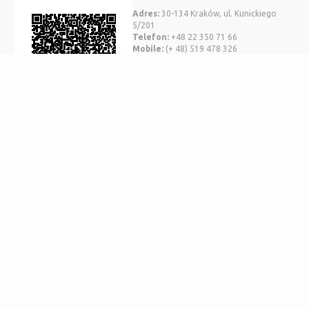
Adres:
30-134 Kraków, ul. Kunickiego
5/201
Telefon:
+48 22 350 71 66
Mobile:
(+ 48) 519 478 326
info@pgctryton.pl
SWIFT BPKOPLPW
Nr Konta EUR:
37 1020 1390 0000 6102
0556 2592
Nr Konta PLN:
59 1020 1390 0000 6102 0556 2584
21 LAT DOŚWIADCZENIA
Zaangażowanie i pasja. Większe rabaty niż u
innych
AUTOMATYCZNA REZERWACJA
Bez emailowania, telefonowania.
Wybierasz, rezerwujesz, płacisz i płyniesz.
NOWOCZESNA STRONA
zapewniająca wygodne korzystanie z
naszego serwisu również na tabletach i smartfonach.
WYSZUKIWARKA ONLINE
Bezpośrednie sprawdzenie jachtu w
wybranym przez Was terminie.
© Wszelkie prawa zastrzeżone. Powyższe informacje nie stanowią