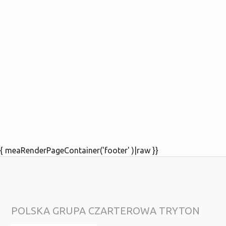
{ meaRenderPageContainer('footer' )|raw }}
POLSKA GRUPA CZARTEROWA TRYTON