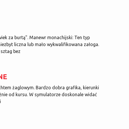
k za burtą". Manewr monachijski: Ten typ
iezbyt liczna lub mało wykwalifikowana załoga.
 sztag bez
NE
htem żaglowym. Bardzo dobra grafika, kierunki
eżnie od kursu. W symulatorze doskonale widać
i