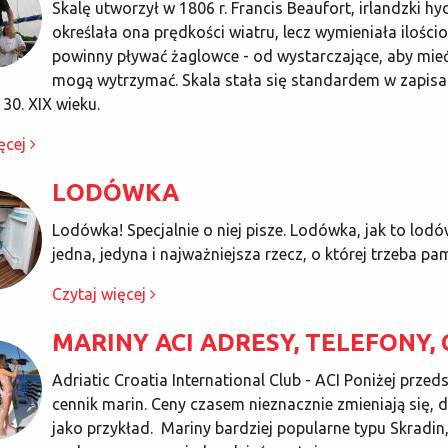
Skalę utworzył w 1806 r. Francis Beaufort, irlandzki hyd
określała ona prędkości wiatru, lecz wymieniała ilości
powinny pływać żaglowce - od wystarczające, aby mieć
mogą wytrzymać. Skala stała się standardem w zapisa
 30. XIX wieku.
ęcej
LODÓWKA
Lodówka! Specjalnie o niej pisze. Lodówka, jak to lodó
jedna, jedyna i najważniejsza rzecz, o której trzeba pam
Czytaj więcej
MARINY ACI ADRESY, TELEFONY,
Adriatic Croatia International Club - ACI Poniżej prze
cennik marin. Ceny czasem nieznacznie zmieniają się, d
jako przykład. Mariny bardziej popularne typu Skradin,