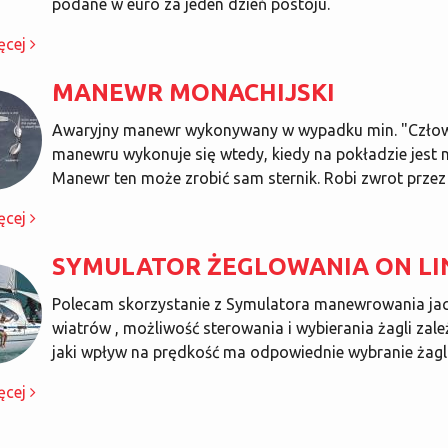
podane w euro za jeden dzień postoju.
ęcej
MANEWR MONACHIJSKI
Awaryjny manewr wykonywany w wypadku min. "Człowie
manewru wykonuje się wtedy, kiedy na pokładzie jest n
Manewr ten może zrobić sam sternik. Robi zwrot przez
ęcej
SYMULATOR ŻEGLOWANIA ON LI
Polecam skorzystanie z Symulatora manewrowania jac
wiatrów , możliwość sterowania i wybierania żagli zal
jaki wpływ na prędkość ma odpowiednie wybranie żagl
ęcej