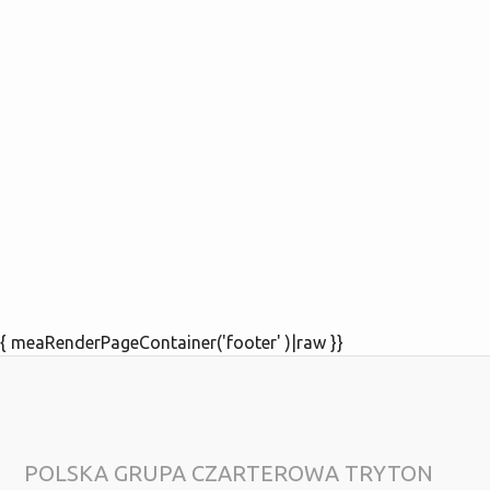
{ meaRenderPageContainer('footer' )|raw }}
POLSKA GRUPA CZARTEROWA TRYTON