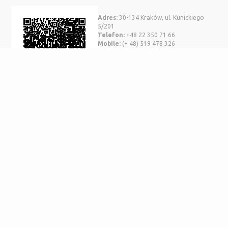
Adres:
30-134 Kraków, ul. Kunickiego
5/201
Telefon:
+48 22 350 71 66
Mobile:
(+ 48) 519 478 326
info@pgctryton.pl
SWIFT BPKOPLPW
Nr Konta EUR:
37 1020 1390 0000 6102
0556 2592
Nr Konta PLN:
59 1020 1390 0000 6102 0556 2584
21 LAT DOŚWIADCZENIA
Zaangażowanie i pasja. Większe rabaty niż u
innych
AUTOMATYCZNA REZERWACJA
Bez emailowania, telefonowania.
Wybierasz, rezerwujesz, płacisz i płyniesz.
NOWOCZESNA STRONA
zapewniająca wygodne korzystanie z
naszego serwisu również na tabletach i smartfonach.
WYSZUKIWARKA ONLINE
Bezpośrednie sprawdzenie jachtu w
wybranym przez Was terminie.