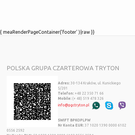
{ meaRenderPageContainer('footer' )|raw }}
POLSKA GRUPA CZARTEROWA TRYTON
Adres:
30-134 Kraków, ul. Kunickiego
5/201
Telefon:
+48 22 350 71 66
Mobile:
(+ 48) 519 478 326
info@pgctryton.pl
SWIFT BPKOPLPW
Nr Konta EUR:
37 1020 1390 0000 6102
0556 2592