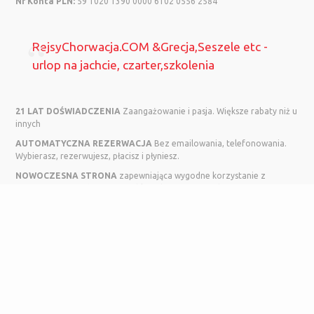
Nr Konta PLN:
59 1020 1390 0000 6102 0556 2584
RejsyChorwacja.COM &Grecja,Seszele etc -
urlop na jachcie, czarter,szkolenia
21 LAT DOŚWIADCZENIA
Zaangażowanie i pasja. Większe rabaty niż u
innych
AUTOMATYCZNA REZERWACJA
Bez emailowania, telefonowania.
Wybierasz, rezerwujesz, płacisz i płyniesz.
NOWOCZESNA STRONA
zapewniająca wygodne korzystanie z
naszego serwisu również na tabletach i smartfonach.
WYSZUKIWARKA ONLINE
Bezpośrednie sprawdzenie jachtu w
wybranym przez Was terminie.
© Wszelkie prawa zastrzeżone. Powyższe informacje nie stanowią
oferty handlowej. Powyższe informacje mają jedynie charakter
orientacyjny i nie stanowią informacji pisemnych w rozumieniu art. 12
ust. 1 Ustawy o usł. tur. Powyższa propozycja nie jest ofertą w
rozumieniu art. 66 Kodeksu Cywilnego, a jedynie zaproszeniem do
zawarcia umowy.
Aktualny orientacyjny kurs Euro:
4.295