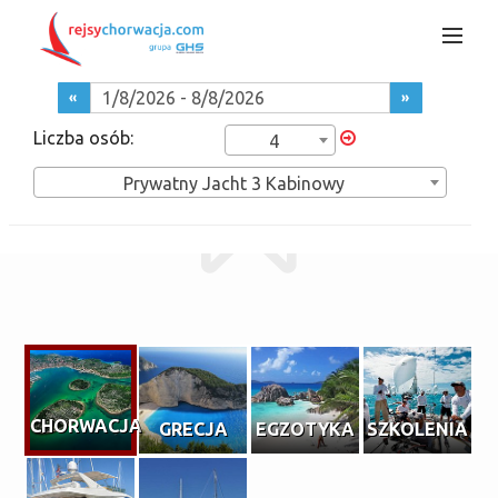
«
»
Liczba osób:
4
Prywatny Jacht 3 Kabinowy
OFERTY
CHORWACJA
GRECJA
EGZOTYKA
SZKOLENIA