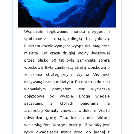
Wspaniałe żeglowanie, morska przygoda i
spotkanie z historią tą odległą i tą najbliższą.
Punktem docelowym jest wyspa Vis. Magiczne
miejsce. Od czasu drugiej wojny światowej
przez blisko 50 lat była zamkniętą strefą
wojskową. Była zamkniętą strefą wojskową o
znaczeniu strategicznym. Wyspa Vis jest
nazywaną bramą Adriatyku. Po dotarciu do celu
wspaniałym pomysłem jest wycieczka
objazdowa po wyspie. Droga wiedzie
szczytami, z których panorama na
archipelag Kornaty zniewala widokami. Warto
odwiedzić grotę Tita, lokalną manufakturę
winiarską, fort George i bunkry... Z Komiży jest
tylko dwadzieścia minut drogi do jednej z