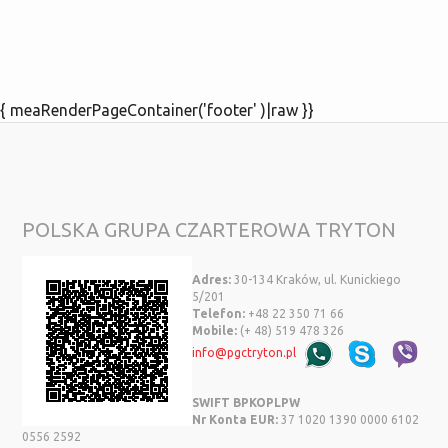
{ meaRenderPageContainer('footer' )|raw }}
POLSKA GRUPA CZARTEROWA TRYTON
Adres:
30-134 Kraków, ul. Kunickiego
5/201
Telefon:
+48 22 350 71 66
Mobile:
(+ 48) 519 478 326
info@pgctryton.pl
SWIFT BPKOPLPW
Nr Konta EUR:
37 1020 1390 0000 6102
0556 2592