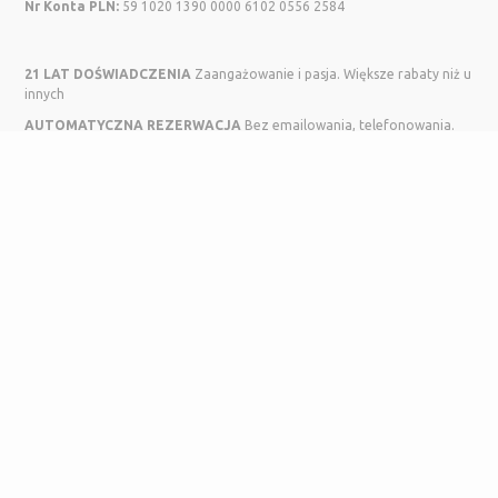
Nr Konta PLN:
59 1020 1390 0000 6102 0556 2584
21 LAT DOŚWIADCZENIA
Zaangażowanie i pasja. Większe rabaty niż u
innych
AUTOMATYCZNA REZERWACJA
Bez emailowania, telefonowania.
Wybierasz, rezerwujesz, płacisz i płyniesz.
NOWOCZESNA STRONA
zapewniająca wygodne korzystanie z
naszego serwisu również na tabletach i smartfonach.
WYSZUKIWARKA ONLINE
Bezpośrednie sprawdzenie jachtu w
wybranym przez Was terminie.
© Wszelkie prawa zastrzeżone. Powyższe informacje nie stanowią
oferty handlowej. Powyższe informacje mają jedynie charakter
orientacyjny i nie stanowią informacji pisemnych w rozumieniu art. 12
ust. 1 Ustawy o usł. tur. Powyższa propozycja nie jest ofertą w
rozumieniu art. 66 Kodeksu Cywilnego, a jedynie zaproszeniem do
zawarcia umowy.
Aktualny orientacyjny kurs Euro:
4.301
COPYRIGHT 2019 REJSYCHORWACJA.COM
PGC TRYTON
/ ALL RIGHTS RESERVED. CREATED BY
ITBCODE