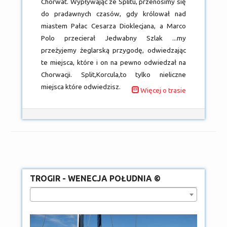
Chorwat. Wypływając ze Splitu, przenosimy się
do pradawnych czasów, gdy królował nad
miastem Pałac Cesarza Dioklecjana, a Marco
Polo przecierał Jedwabny Szlak ...my
przeżyjemy żeglarską przygodę, odwiedzając
te miejsca, które i on na pewno odwiedzał na
Chorwacji. Split,Korcula,to tylko nieliczne
miejsca które odwiedzisz.
Więcej o trasie
TROGIR - WENECJA POŁUDNIA ©