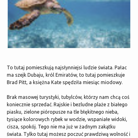
To tutaj pomieszkują najsłynniejsi ludzie świata. Pałac
ma szejk Dubaju, król Emiratów, to tutaj pomieszkuje
Brad Pitt, a księżna Kate spędziła miesiąc miodowy.
Brak masowej turystyki, tubylców, którzy nam chcą coś
koniecznie sprzedać. Rajskie i bezludne plaże z białego
piasku, zielone pióropusze na tle błękitnego nieba,
tysiące kolorowych rybek w wodzie, wspaniałe widoki,
cisza, spokój. Tego nie ma już w żadnym zakątku
świata. Tylko tutaj możesz poczuć prawdziwą wolność i