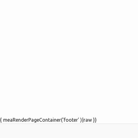
{ meaRenderPageContainer('footer' )|raw }}