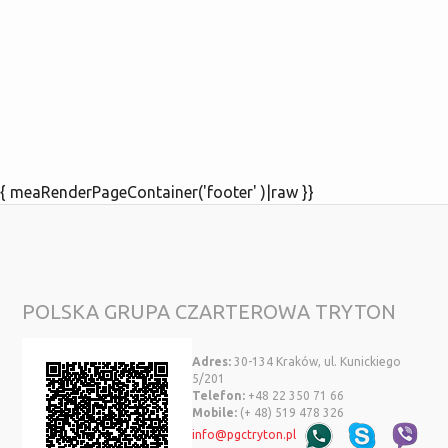
{ meaRenderPageContainer('footer' )|raw }}
POLSKA GRUPA CZARTEROWA TRYTON
Adres:
30-134 Kraków, ul. Kunickiego
5/201
Telefon:
+48 22 350 71 66
Mobile:
(+ 48) 519 478 326
info@pgctryton.pl