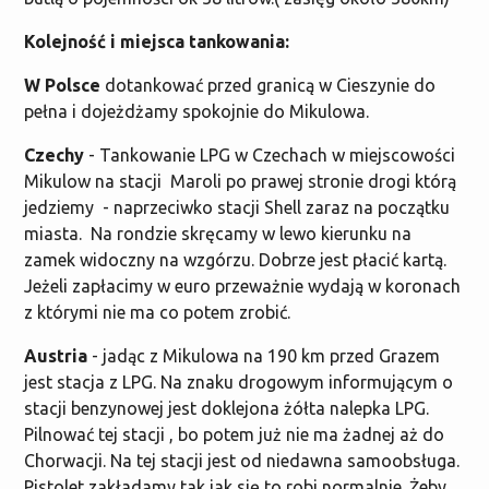
Kolejność i miejsca tankowania:
W Polsce
dotankować przed granicą w Cieszynie do
pełna i dojeżdżamy spokojnie do Mikulowa.
Czechy
- Tankowanie LPG w Czechach w miejscowości
Mikulow na stacji Maroli po prawej stronie drogi którą
jedziemy - naprzeciwko stacji Shell zaraz na początku
miasta. Na rondzie skręcamy w lewo kierunku na
zamek widoczny na wzgórzu. Dobrze jest płacić kartą.
Jeżeli zapłacimy w euro przeważnie wydają w koronach
z którymi nie ma co potem zrobić.
Austria
- jadąc z Mikulowa na 190 km przed Grazem
jest stacja z LPG. Na znaku drogowym informującym o
stacji benzynowej jest doklejona żółta nalepka LPG.
Pilnować tej stacji , bo potem już nie ma żadnej aż do
Chorwacji. Na tej stacji jest od niedawna samoobsługa.
Pistolet zakładamy tak jak się to robi normalnie. Żeby