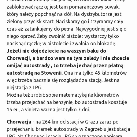
zablokować rączkę jest tam pomarańczowy suwak,
który należy popchnąć na dół. Na dystrybutorze jest
zielony przycisk start. Naciskamy go i trzymamy cały
czas aż zatankujemy do pełna. Najwygodniej jest się o
niego oprzeć. Żeby zwolnić pistolet wystarczy tylko
nacisnąć rączkę w pistolecie i zwalnia on blokadę.
Jeżeli nie dojedziecie na waszym baku do
Chorwacji, a bardzo wam na tym zależy i nie chcecie
omijać autostrady , to trzeba jechać przez płatną
autostradę na Słowenii
. Ona ma tylko 45 kilometrów
więc trzeba bacznie się rozglądać za stacją. Jest na
niejstacja z LPG.
Można też zrobić sobie matematykę ile kliometrów
trzeba przejechać na benzynie, bo autostrada kosztuje
15 eu, a vinieta ważna jest tylko 7 dni.
Chorwacja
- na 264 km od stacji w Grazu zaraz po
przejechaniu bramek autostrady w Zagrzebiu jest stacja
LPG. Na Chorwacji stacje LPG są oznaczone napisem