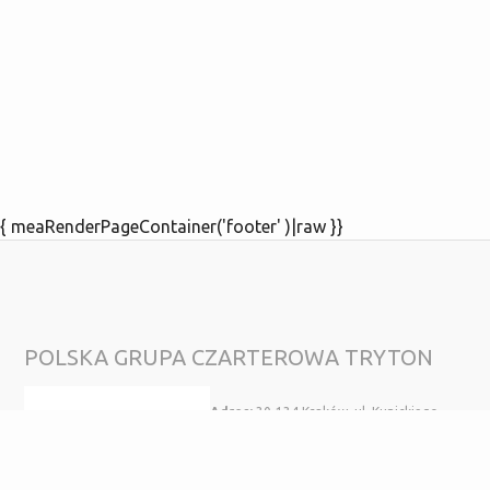
{ meaRenderPageContainer('footer' )|raw }}
POLSKA GRUPA CZARTEROWA TRYTON
Adres:
30-134 Kraków, ul. Kunickiego
5/201
Telefon:
+48 22 350 71 66
Mobile:
(+ 48) 519 478 326