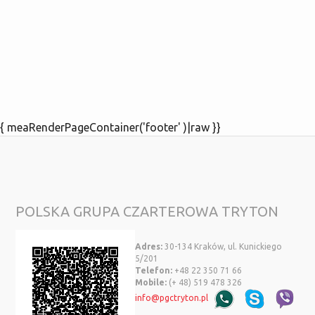
{ meaRenderPageContainer('footer' )|raw }}
POLSKA GRUPA CZARTEROWA TRYTON
Adres:
30-134 Kraków, ul. Kunickiego
5/201
Telefon:
+48 22 350 71 66
Mobile:
(+ 48) 519 478 326
info@pgctryton.pl